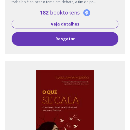
trabalho é colocar o tema em debate, a fim de pr...
182
booktokens
Veja detalhes
Resgatar