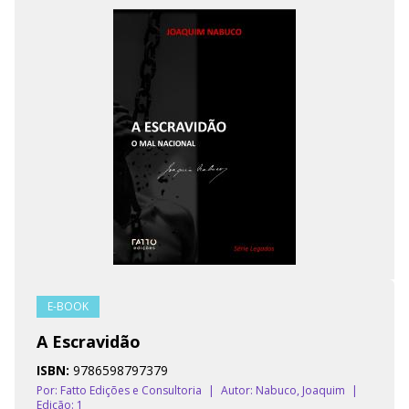
E-BOOK
A Escravidão
ISBN:
9786598797379
Por: Fatto Edições e Consultoria
|
Autor:
Nabuco, Joaquim
|
Edição: 1