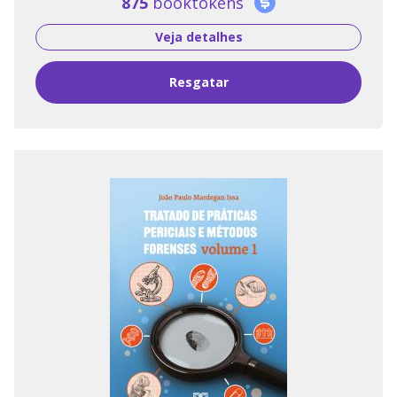
875
booktokens
Veja detalhes
Resgatar