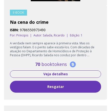
E-BOOK
Na cena do crime
ISBN:
9786550973490
Por: Principis
|
Autor:
Salada, Ricardo
|
Edição: 1
A verdade nem sempre aparece à primeira vista. Mas os
vestígios falam. E o perito sabe escutá-los. Com décadas de
atuação no Departamento de Homicídios e de Proteção à
Pessoa (DHPP), Ricardo Salada nos conduz por dentro ...
70
booktokens
Veja detalhes
Resgatar