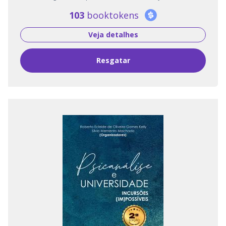
103
booktokens
Veja detalhes
Resgatar