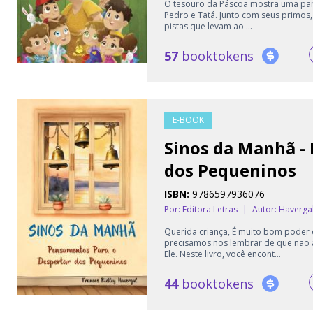
O tesouro da Páscoa mostra uma part
Pedro e Tatá. Junto com seus primos, 
pistas que levam ao ...
57
booktokens
E-BOOK
Sinos da Manhã -
dos Pequeninos
ISBN:
9786597936076
Por: Editora Letras
|
Autor:
Havergal
Querida criança, É muito bom poder
precisamos nos lembrar de que não
Ele. Neste livro, você encont...
44
booktokens