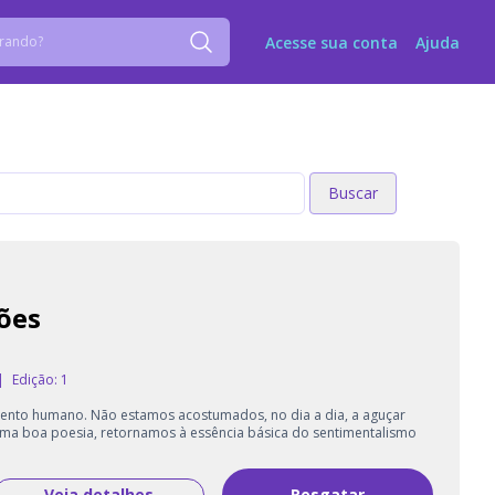
Acesse sua conta
Ajuda
Buscar
Buscar
ões
|
Edição: 1
mento humano. Não estamos acostumados, no dia a dia, a aguçar
ma boa poesia, retornamos à essência básica do sentimentalismo
Veja detalhes
Resgatar