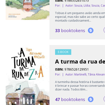
ISBN:
9786552651075
Por:
|
Autor:
Souza, Lídia; Souza, C
Tobias é um pequeno avião ainda em 
especial, mas não sabe ao certo qua
montado cuidadosament...
33
booktokens
E-BOOK
A turma da rua de
ISBN:
9786526129951
Por:
|
Autor:
Martinelli, Tânia Alexa
A turminha dessa história é bastante
é brincar e passar horas conversand
dizer nada. Todos têm...
47
booktokens