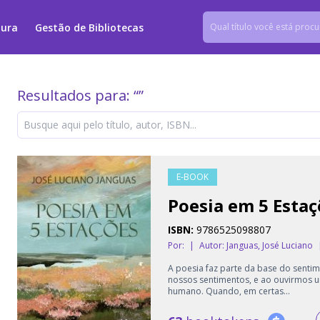
tura
Gestão de Bibliotecas
Resultados para: “
”
E-BOOK
Poesia em 5 Estaç
ISBN:
9786525098807
Por:
|
Autor:
Janguas, José Luciano
A poesia faz parte da base do senti
nossos sentimentos, e ao ouvirmos u
humano. Quando, em certas...