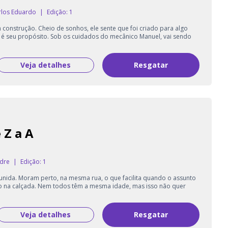
arlos Eduardo
|
Edição: 1
construção. Cheio de sonhos, ele sente que foi criado para algo
l é seu propósito. Sob os cuidados do mecânico Manuel, vai sendo
Veja detalhes
Resgatar
 Z a A
ndre
|
Edição: 1
 unida. Moram perto, na mesma rua, o que facilita quando o assunto
o na calçada. Nem todos têm a mesma idade, mas isso não quer
Veja detalhes
Resgatar