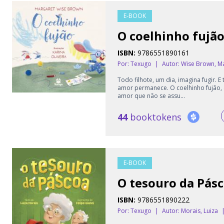
E-BOOK
O coelhinho fujã
ISBN:
9786551890161
Por: Texugo
|
Autor:
Wise Brown, M
Todo filhote, um dia, imagina fugir. 
amor permanece. O coelhinho fujão, 
amor que não se assu...
44
booktokens
E-BOOK
O tesouro da Pás
ISBN:
9786551890222
Por: Texugo
|
Autor:
Morais, Luiza