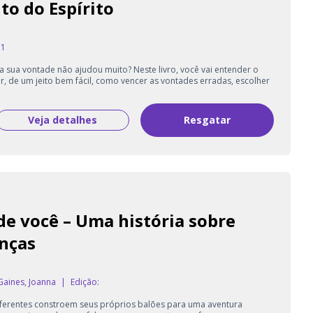
to do Espírito
 1
 a sua vontade não ajudou muito? Neste livro, você vai entender o
, de um jeito bem fácil, como vencer as vontades erradas, escolher
Veja detalhes
Resgatar
e você – Uma história sobre
enças
Gaines, Joanna
|
Edição:
diferentes constroem seus próprios balões para uma aventura