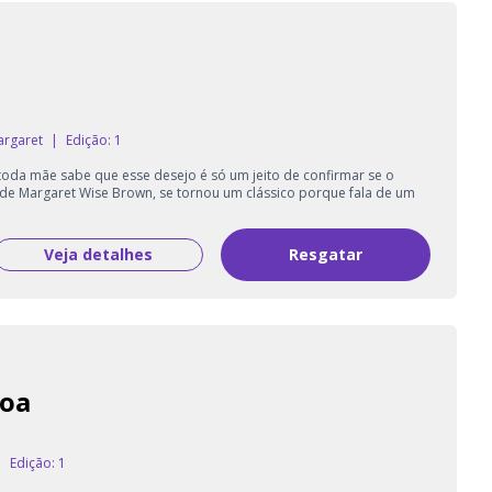
o
argaret
|
Edição: 1
E toda mãe sabe que esse desejo é só um jeito de confirmar se o
de Margaret Wise Brown, se tornou um clássico porque fala de um
Veja detalhes
Resgatar
coa
|
Edição: 1