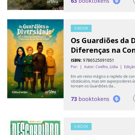
63
booktokens
E-BOOK
Os Guardiões da D
Diferenças na Co
ISBN:
9786525091051
Por:
|
Autor:
Coelho, Lídia
|
Edição
Em um reino mágico e repleto de cor
obstáculos, mas sim superpoderes ún
tornam os Guardiões da...
73
booktokens
E-BOOK