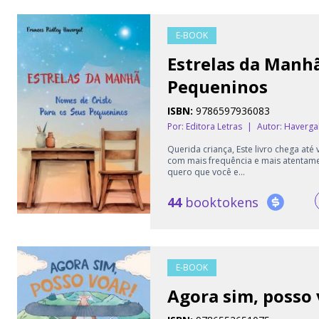
E-BOOK
Estrelas da Manhã
Pequeninos
ISBN:
9786597936083
Por: Editora Letras
|
Autor:
Havergal
Querida criança, Este livro chega até
com mais frequência e mais atentame
quero que você e...
44
booktokens
E-BOOK
Agora sim, posso 