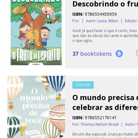
Descobrindo o fru
ISBN:
9786554450959
Por:
|
Autor:
Luiza, Méuri
|
Edição:
Você já quis fazer o que é certo, mas
que são as obras da carne e aprender
o que agra...
37
booktokens
E-BOOK
O mundo precisa d
celebrar as difer
ISBN:
9786552176141
Por: Thomas Nelson Brasil
|
Autor:
Em um dia especial, crianças muito 