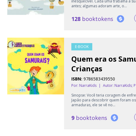
inesquecível. Cada uma trabalha à s
antes; algumas adoram arte, o...
128
booktokens
E-BOOK
Quem era os Samur
Crianças
ISBN:
9786583439550
Por: NarraKids
|
Autor:
NarraKids; P
Sinopse: Você teria coragem de enf
Japão para descobrir quem foram os 
armaduras, ele se vê no...
9
booktokens