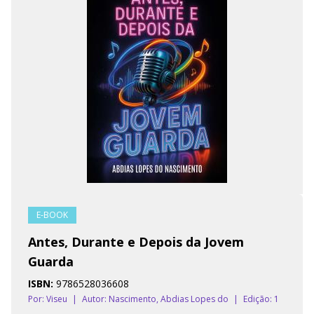
E-BOOK
Antes, Durante e Depois da Jovem
Guarda
ISBN:
9786528036608
Por: Viseu
|
Autor:
Nascimento, Abdias Lopes do
|
Edição: 1