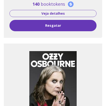
140
booktokens
Veja detalhes
Resgatar