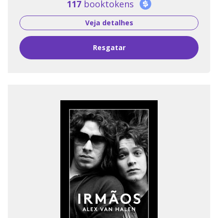
117
booktokens
Veja detalhes
Resgatar