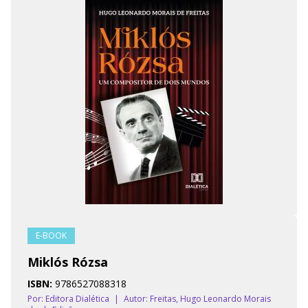
E-BOOK
Miklós Rózsa
ISBN:
9786527088318
Por: Editora Dialética
|
Autor:
Freitas, Hugo Leonardo Morais