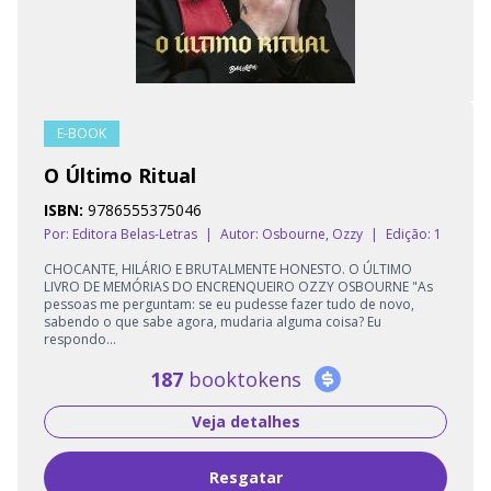
E-BOOK
O Último Ritual
ISBN:
9786555375046
Por: Editora Belas-Letras
|
Autor:
Osbourne, Ozzy
|
Edição: 1
CHOCANTE, HILÁRIO E BRUTALMENTE HONESTO. O ÚLTIMO
LIVRO DE MEMÓRIAS DO ENCRENQUEIRO OZZY OSBOURNE "As
pessoas me perguntam: se eu pudesse fazer tudo de novo,
sabendo o que sabe agora, mudaria alguma coisa? Eu
respondo...
187
booktokens
Veja detalhes
Resgatar