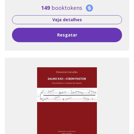
149
booktokens
Veja detalhes
Resgatar