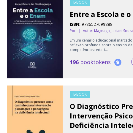
E-BOOK
Entre a Escola e 
ISBN:
9786527099888
Por:
|
Autor:
Magnago, Jaciani Souza 
Em um cenário educacional marcado p
reflexão profunda sobre o ensino da e
competências redaci...
196
booktokens
E-BOOK
O Diagnóstico Pr
Intervenção Psico
Deficiência Intele