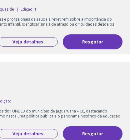
rques de
|
Edição: 1
es e proﬁssionais da saúde a reﬂetirem sobre a importância do
to infantil. Identiﬁcar sinais de atraso ou diﬁculdades desde os
Veja detalhes
Resgatar
dição:
rsos do FUNDEB do município de Jaguaruana – CE, destacando
mo nasce uma política pública e o panorama histórico da educação
Veja detalhes
Resgatar