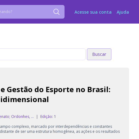
Acesse sua conta
Ajuda
Buscar
Buscar
 e Gestão do Esporte no Brasil:
idimensional
enato; Ordonhes, ...
|
Edição: 1
m campo complexo, marcado por interdependências e constantes
a distante de ser uma estrutura homogênea, as ações e os resultados