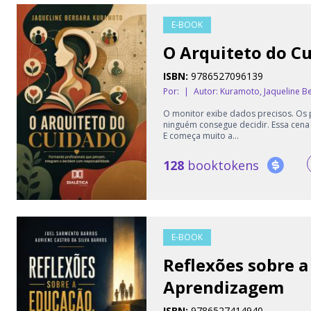
E-BOOK
O Arquiteto do C
ISBN:
9786527096139
Por:
|
Autor:
Kuramoto, Jaqueline B
O monitor exibe dados precisos. Os 
ninguém consegue decidir. Essa cena 
E começa muito a...
128
booktokens
E-BOOK
Reflexões sobre a
Aprendizagem
ISBN:
9786527414940