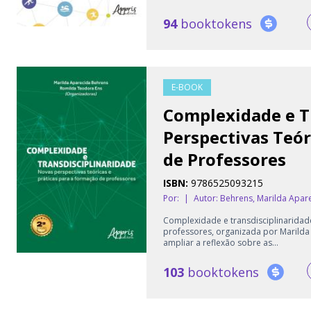
94
booktokens
E-BOOK
Complexidade e T
Perspectivas Teór
de Professores
ISBN:
9786525093215
Por:
|
Autor:
Behrens, Marilda Aparec
Complexidade e transdisciplinaridade
professores, organizada por Marilda
ampliar a reflexão sobre as...
103
booktokens