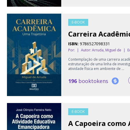
E-BOOK
Carreira Acadêmi
ISBN:
9786527098331
Por:
|
Autor:
Arruda, Miguel de
|
E
Contemplação de uma carreira acad
estruturação de uma linha de investi
atividade física em ambiente de ...
196
booktokens
E-BOOK
A Capoeira como 