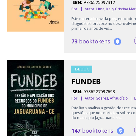
ISBN:
9786525097312
Por:
|
Autor:
Lima, Kelly Cristina Ma
Este material convida pais, educador
diagnóstico precoce no desenvolvimen
primeiros anos de vid...
73
booktokens
E-BOOK
FUNDEB
ISBN:
9786527097693
Por:
|
Autor:
Soares, Afraudízio
|
E
Este livro analisa a gestão dos recu
questões que nos norteiam sobre co
do município Jaguaruana an...
147
booktokens