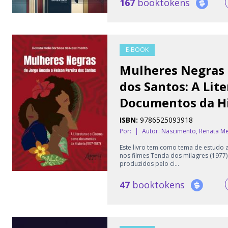
167
booktokens
E-BOOK
Mulheres Negras 
dos Santos: A Lit
Documentos da Hi
ISBN:
9786525093918
Por:
|
Autor:
Nascimento, Renata M
Este livro tem como tema de estudo 
nos filmes Tenda dos milagres (1977)
produzidos pelo ci...
47
booktokens