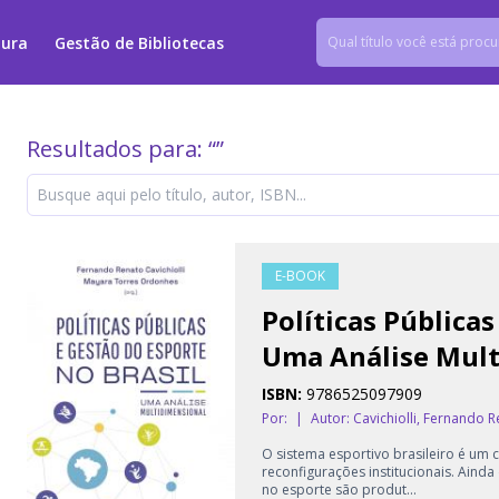
tura
Gestão de Bibliotecas
Resultados para: “
”
E-BOOK
Políticas Públicas
Uma Análise Mult
ISBN:
9786525097909
Por:
|
Autor:
Cavichiolli, Fernando R
O sistema esportivo brasileiro é u
reconfigurações institucionais. Aind
no esporte são produt...