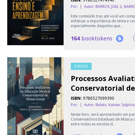
Por:
|
Autor:
BARROS, JOEL S.; BARRO
Este conteúdo traz até você um comp
enfatizar a importância do tema e c
especialmente daquelas que...
164
booktokens
E-BOOK
Processos Avaliat
Conservatorial de
ISBN:
9786527099390
Por:
|
Autor:
Belato, Kainan; Sulpício,
Neste livro, será apresentado um pa
Conservatórios Estaduais de Música d
entre todas as escolas d...