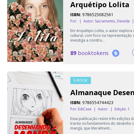
Arquétipo Lolita
ISBN:
9786525082561
Por:
|
Autor:
Sacramento, Deivide
|
Em Arquétipo Lolita, o autor explora
cultural, com foco na representação da
investiga a constru...
89
booktokens
E-BOOK
Almanaque Dese
ISBN:
9786554744423
Por: EdiCase
|
Autor:
|
Edição: 1
Essa publicação reúne três edições d
trarão os fundamentos do desenho d
mangá, que literalment...