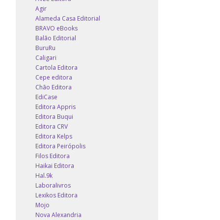
Agir
Alameda Casa Editorial
BRAVO eBooks
Balão Editorial
BuruRu
Caligari
Cartola Editora
Cepe editora
Chão Editora
EdiCase
Editora Appris
Editora Buqui
Editora CRV
Editora Kelps
Editora Peirópolis
Filos Editora
Haikai Editora
Hal.9k
Laboralivros
Lexikos Editora
Mojo
Nova Alexandria