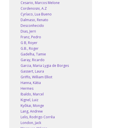
Cesario, Marcos Melone
Cordenosni, A.Z
Cyríaco, Lua Bueno
Dalmaso, Renato
Desconhecido
Dias, Jerri
Franz, Pedro
G B, Royer
G.B., Roger
Gadelha, Tamie
Garay, Ricardo
Garcia, Maria Lygia de Borges
Gassert, Laura
Griffis, William Elliot
Hanna, Kátia
Hermes
Ibaldo, Marcel
Kignel, Luiz
Kyôkai, Monge
Lang, Andrew
Lelis, Rodrigo Corrêa
London, Jack