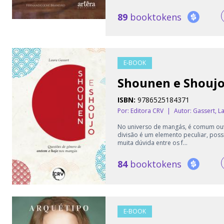
89
booktokens
E-BOOK
Shounen e Shouj
ISBN:
9786525184371
Por: Editora CRV
|
Autor:
Gassert, L
No universo de mangás, é comum ouvi
divisão é um elemento peculiar, poss
muita dúvida entre os f...
84
booktokens
E-BOOK