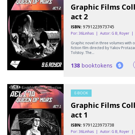
Graphic Films Coll
act 2
ISBN:
9791223973745
Por: 36Linhas
|
Autor:
G B, Royer
|
Graphic novel in three volumes with ov
fiction film directed by Yakov Protaz
Tolstoy. The...
138
booktokens
E-BOOK
Graphic Films Coll
act 1
ISBN:
9791223973738
Por: 36Linhas
|
Autor:
G B, Royer
|