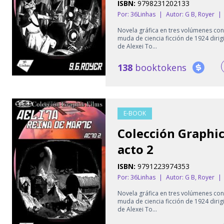
ISBN:
9798231202133
Por: 36Linhas
|
Autor:
G B, Royer
|
Novela gráfica en tres volúmenes con 
muda de ciencia ficción de 1924 dir
de Alexei To...
138
booktokens
E-BOOK
Colección Graphic
acto 2
ISBN:
9791223974353
Por: 36Linhas
|
Autor:
G B, Royer
|
Novela gráfica en tres volúmenes con 
muda de ciencia ficción de 1924 dir
de Alexei To...