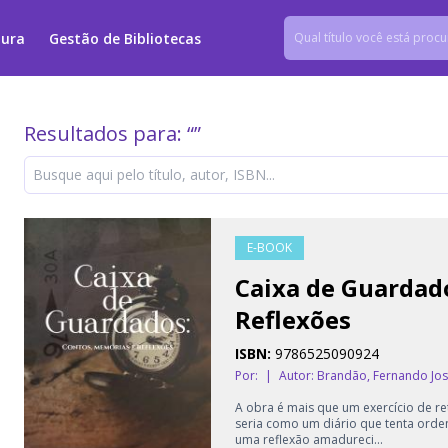
tura
Gestão de Bibliotecas
Resultados para: “
”
E-BOOK
Caixa de Guardad
Reflexões
ISBN:
9786525090924
Por:
|
Autor:
Brandão, Fernando Jo
A obra é mais que um exercício de 
seria como um diário que tenta orden
uma reflexão amadureci...