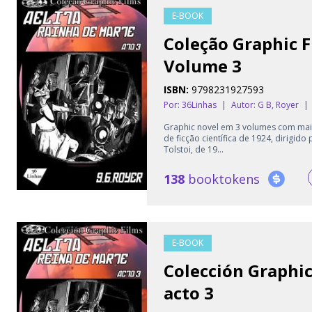
E-BOOK
Coleção Graphic F
Volume 3
ISBN:
9798231927593
Por: 36Linhas
|
Autor:
G B, Royer
|
Graphic novel em 3 volumes com mais 
de ficção científica de 1924, dirigi
Tolstoi, de 19...
138
booktokens
E-BOOK
Colección Graphic
acto 3