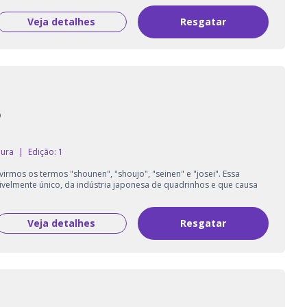
Veja detalhes
Resgatar
o
aura
|
Edição: 1
rmos os termos "shounen", "shoujo", "seinen" e "josei". Essa
ivelmente único, da indústria japonesa de quadrinhos e que causa
Veja detalhes
Resgatar