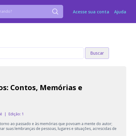
Acesse sua conta
Ajuda
Buscar
Buscar
os: Contos, Memórias e
sé
|
Edição: 1
retorno ao passado e às memórias que povoam a mente do autor;
ar suas lembranças de pessoas, lugares e situações, acrescidas de