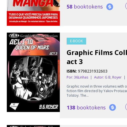
58
booktokens
E-BOOK
Graphic Films Coll
act 3
ISBN:
9798231932603
Por: 36Linhas
|
Autor:
G B, Royer
|
Graphic novel in three volumes with ov
fiction film directed by Yakov Protaz
Tolstoy. The...
138
booktokens