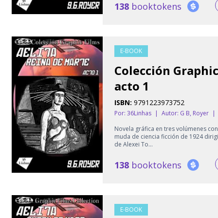
138
booktokens
E-BOOK
Colección Graphic
acto 1
ISBN:
9791223973752
Por: 36Linhas
|
Autor:
G B, Royer
|
Novela gráfica en tres volúmenes con 
muda de ciencia ficción de 1924 dir
de Alexei To...
138
booktokens
E-BOOK