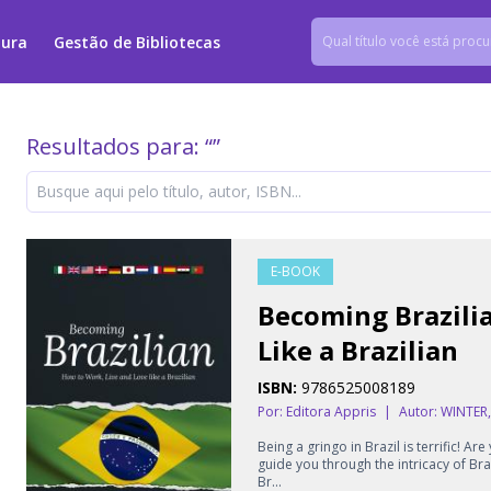
tura
Gestão de Bibliotecas
Resultados para: “
”
E-BOOK
Becoming Brazilia
Like a Brazilian
ISBN:
9786525008189
Por: Editora Appris
|
Autor:
WINTER
Being a gringo in Brazil is terrific! Ar
guide you through the intricacy of Br
Br...