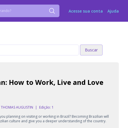
Acesse sua conta
Ajuda
Buscar
Buscar
n: How to Work, Live and Love
, THOMAS AUGUSTIN
|
Edição: 1
e you planning on visiting or working in Brazil? Becoming Brazilian will
azilian culture and give you a deeper understanding of the country.