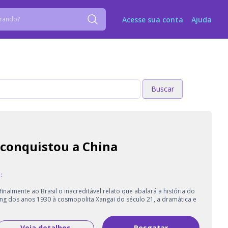
Acesse sua conta
Ajuda
Buscar
Buscar
conquistou a China
:
nalmente ao Brasil o inacreditável relato que abalará a história do
jing dos anos 1930 à cosmopolita Xangai do século 21, a dramática e
Veja detalhes
Resgatar