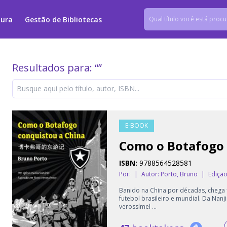
tura
Gestão de Bibliotecas
Resultados para: “
”
E-BOOK
Como o Botafogo 
ISBN:
9788564528581
Por:
|
Autor:
Porto, Bruno
|
Edição
Banido na China por décadas, chega fi
futebol brasileiro e mundial. Da Nan
verossímel ...