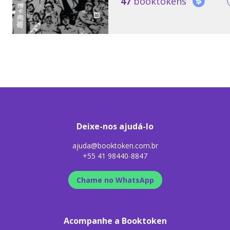
47
booktokens
Deixe-nos ajudá-lo
ajuda@booktoken.com.br
+55 41 98440-8847
Chame no WhatsApp
Acompanhe a Booktoken