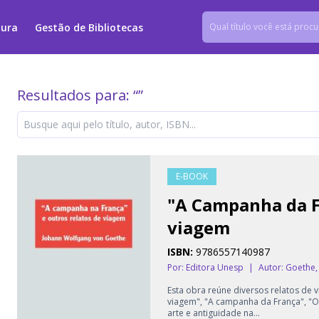
tura
Gestão de Bibliotecas
Resultados para: “
”
E-BOOK
"A Campanha da Fr
viagem
ISBN:
9786557140987
Por: Editora Unesp
|
Autor:
Goethe,
Esta obra reúne diversos relatos de 
viagem", "A campanha da França", "O
arte e antiguidade na...