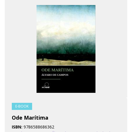
E-BOOK
Ode Marítima
ISBN:
9786588686362