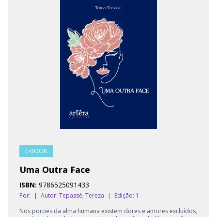
E-BOOK
Uma Outra Face
ISBN:
9786525091433
Por:
|
Autor:
Tepassé, Tereza
|
Edição: 1
Nos porões da alma humana existem dores e amores excluídos,