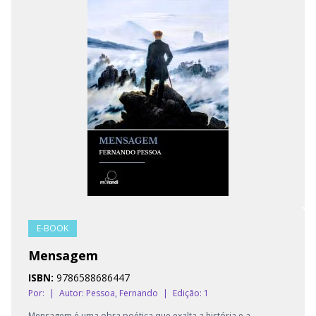
E-BOOK
Mensagem
ISBN:
9786588686447
Por:
|
Autor:
Pessoa, Fernando
|
Edição: 1
Mensagem é uma obra poética que exalta a história e a