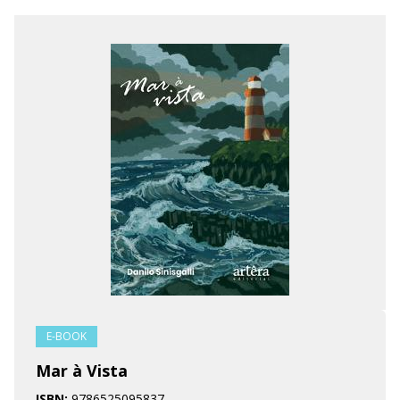
E-BOOK
Mar à Vista
ISBN:
9786525095837