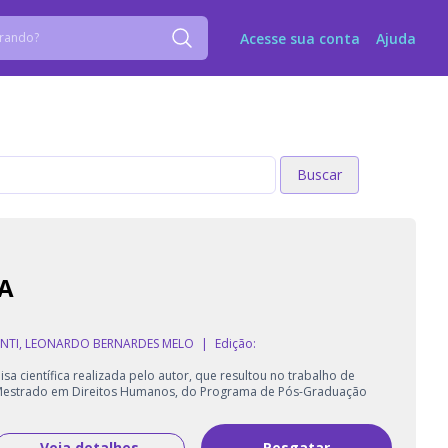
Acesse sua conta
Ajuda
Buscar
Buscar
A
NTI, LEONARDO BERNARDES MELO
|
Edição:
isa científica realizada pelo autor, que resultou no trabalho de
 Mestrado em Direitos Humanos, do Programa de Pós-Graduação
Veja detalhes
Resgatar