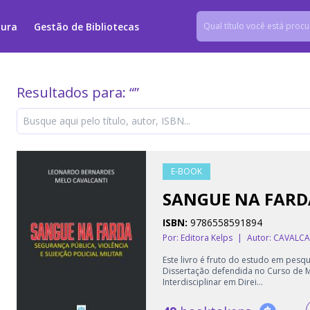
tura
Gestão de Bibliotecas
Resultados para: “
”
E-BOOK
SANGUE NA FARD
ISBN:
9786558591894
Por: Editora Kelps
|
Autor:
CAVALCA
Este livro é fruto do estudo em pesqu
Dissertação defendida no Curso de
Interdisciplinar em Direi...