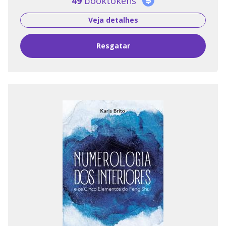
49
booktokens
Veja detalhes
Resgatar