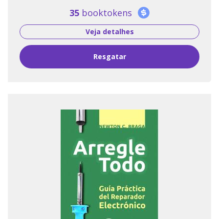
35
booktokens
Veja detalhes
Resgatar