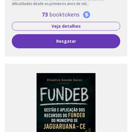
diﬁculdades desde os primeiros anos de vid...
73
booktokens
Veja detalhes
Resgatar