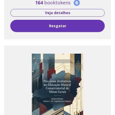
164
booktokens
Veja detalhes
Resgatar