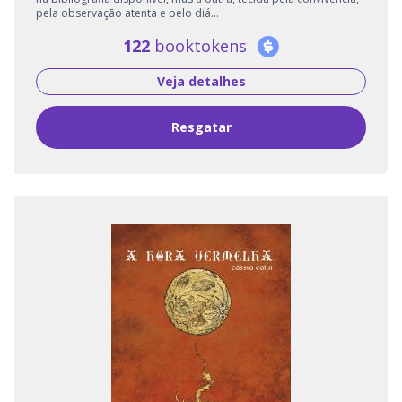
pela observação atenta e pelo diá...
122
booktokens
Veja detalhes
Resgatar