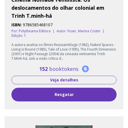
deslocamentos do olhar colonial em
Trinh T.minh-há
ISBN:
9786585468107
Por: Polytheama Editora
|
Autor:
Fuser, Marina Costin
|
Edição: 1
A autora analisa os filmes Reassamblage (1982), Naked Spaces -
Living is Round (1985), Tale of Love (1995), The Fourth Dimension
(2001) e Night Passage (2004) da cineasta vietnamita Trinh
T.Minh-há, sob a visão crítica d...
152
booktokens
Veja detalhes
Resgatar