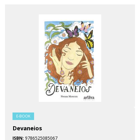
E-BOOK
Devaneios
ISBN:
9786525085067