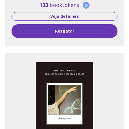
133
booktokens
Veja detalhes
Resgatar