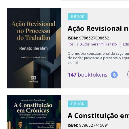
E-BOOK
Ação Revisional n
ISBN:
9786527098652
Por:
|
Autor:
Serafim, Renato
|
Edi
O princípio constitucional da seguran
do Poder Judiciário e preserva o equi
estabi...
147
booktokens
E-BOOK
A Constituição e
ISBN:
9786527415091