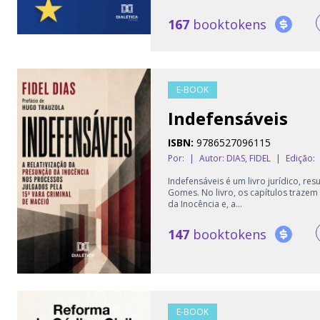
167
booktokens
E-BOOK
Indefensáveis
ISBN:
9786527096115
Por:
|
Autor:
DIAS, FIDEL
|
Edição:
Indefensáveis é um livro jurídico, re
Gomes. No livro, os capítulos trazem
da Inocência e, a...
147
booktokens
E-BOOK