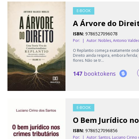
E-BOOK
A Árvore do Direi
ISBN:
9786527096078
Por:
|
Autor:
Nobles, Antonio Valdec
O Replantio começa exatamente onde 
Direito ainda respira, embora ferid
flores. Não se tr...
147
booktokens
E-BOOK
O Bem Jurídico no
ISBN:
9786527096856
Por:
|
Autor:
Santos, Luciano Cirino