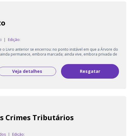
to
i
|
Edição:
o Livro anterior se encerrou: no ponto instável em que a Árvore do
a; ainda permanece, embora marcada; ainda vive, embora privada de
Veja detalhes
Resgatar
s Crimes Tributários
 dos
|
Edição: