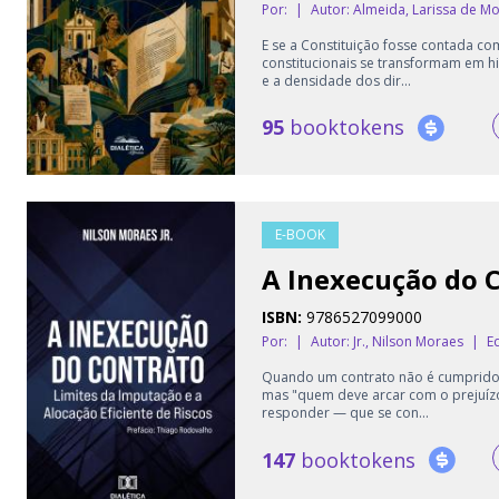
Por:
|
Autor:
Almeida, Larissa de M
E se a Constituição fosse contada co
constitucionais se transformam em hi
e a densidade dos dir...
95
booktokens
E-BOOK
A Inexecução do 
ISBN:
9786527099000
Por:
|
Autor:
Jr., Nilson Moraes
|
Ed
Quando um contrato não é cumprido, 
mas "quem deve arcar com o prejuízo
responder — que se con...
147
booktokens