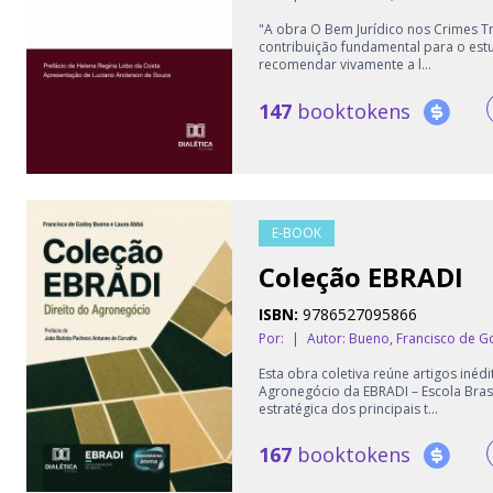
"A obra O Bem Jurídico nos Crimes T
contribuição fundamental para o estudo
recomendar vivamente a l...
147
booktokens
E-BOOK
Coleção EBRADI
ISBN:
9786527095866
Por:
|
Autor:
Bueno, Francisco de 
Esta obra coletiva reúne artigos iné
Agronegócio da EBRADI – Escola Brasi
estratégica dos principais t...
167
booktokens