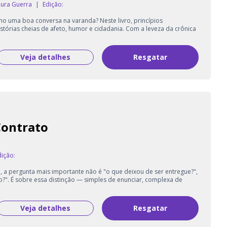
oura Guerra
|
Edição:
mo uma boa conversa na varanda? Neste livro, princípios
stórias cheias de afeto, humor e cidadania. Com a leveza da crônica
Veja detalhes
Resgatar
Contrato
ição:
a pergunta mais importante não é "o que deixou de ser entregue?",
?". É sobre essa distinção — simples de enunciar, complexa de
Veja detalhes
Resgatar