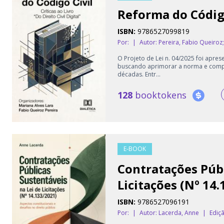
Reforma do Código
ISBN:
9786527099819
Por:
|
Autor:
Pereira, Fabio Queiroz; 
O Projeto de Lei n. 04/2025 foi aprese
buscando aprimorar a norma e compat
décadas. Entr...
128
booktokens
E-BOOK
Contratações Públ
Licitações (Nº 14
ISBN:
9786527096191
Por:
|
Autor:
Lacerda, Anne
|
Ediçã