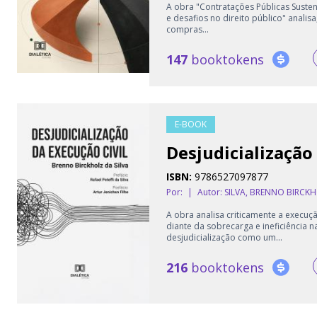
A obra "Contratações Públicas Sustent
e desafios no direito público" analisa
compras...
147
booktokens
E-BOOK
Desjudicialização
ISBN:
9786527097877
Por:
|
Autor:
SILVA, BRENNO BIRCK
A obra analisa criticamente a execução
diante da sobrecarga e ineficiência n
desjudicialização como um...
216
booktokens