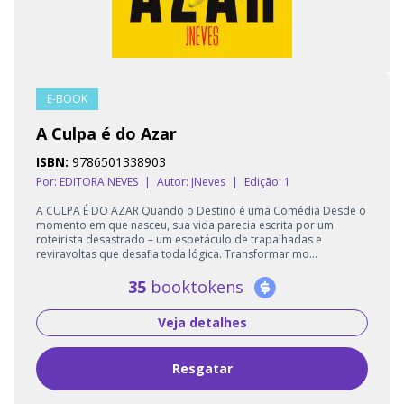
E-BOOK
A Culpa é do Azar
ISBN:
9786501338903
Por: EDITORA NEVES
|
Autor:
JNeves
|
Edição: 1
A CULPA É DO AZAR Quando o Destino é uma Comédia Desde o
momento em que nasceu, sua vida parecia escrita por um
roteirista desastrado – um espetáculo de trapalhadas e
reviravoltas que desaﬁa toda lógica. Transformar mo...
35
booktokens
Veja detalhes
Resgatar