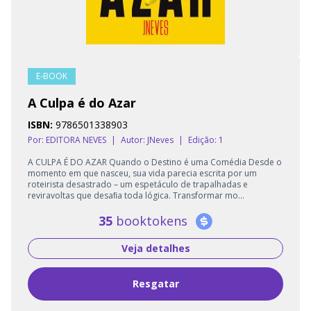
E-BOOK
A Culpa é do Azar
ISBN:
9786501338903
Por: EDITORA NEVES
|
Autor:
JNeves
|
Edição: 1
A CULPA É DO AZAR Quando o Destino é uma Comédia Desde o
momento em que nasceu, sua vida parecia escrita por um
roteirista desastrado – um espetáculo de trapalhadas e
reviravoltas que desaﬁa toda lógica. Transformar mo...
35
booktokens
Veja detalhes
Resgatar