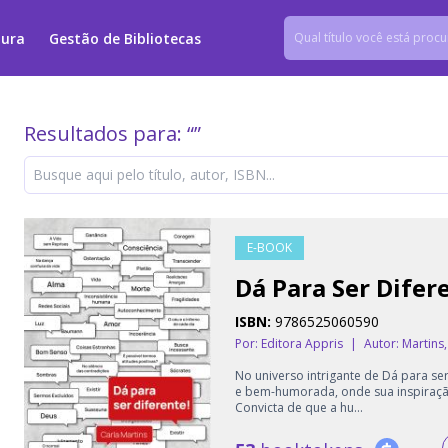
tura
Gestão de Bibliotecas
Resultados para: “
”
E-BOOK
Dá Para Ser Difer
ISBN:
9786525060590
Por: Editora Appris
|
Autor:
Martins
No universo intrigante de Dá para se
e bem-humorada, onde sua inspiração
Convicta de que a hu...