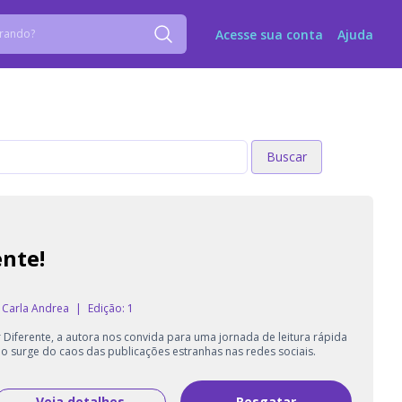
Acesse sua conta
Ajuda
Buscar
Buscar
ente!
, Carla Andrea
|
Edição: 1
r Diferente, a autora nos convida para uma jornada de leitura rápida
 surge do caos das publicações estranhas nas redes sociais.
Veja detalhes
Resgatar