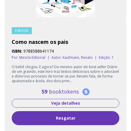
E-BOOK
Como nascem os pais
ISBN:
9788588641174
Por: Mescla Editorial
|
Autor:
Kaufmann, Renato
|
Edição: 1
O bebê chegou. E agora? Do mesmo autor do best-seller Diário
de um grávido, este livro traz textos deliciosos sobre o adorável
e doloroso processo de tornar-se pai. Renato fala, de forma
apaixonada e ácida, dos dois prim...
59
booktokens
Veja detalhes
Resgatar