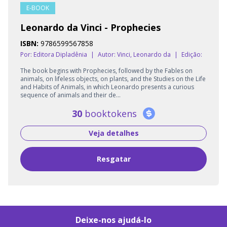
E-BOOK
Leonardo da Vinci - Prophecies
ISBN:
9786599567858
Por: Editora Dipladênia
|
Autor:
Vinci, Leonardo da
|
Edição:
The book begins with Prophecies, followed by the Fables on
animals, on lifeless objects, on plants, and the Studies on the Life
and Habits of Animals, in which Leonardo presents a curious
sequence of animals and their de...
30
booktokens
Veja detalhes
Resgatar
Deixe-nos ajudá-lo