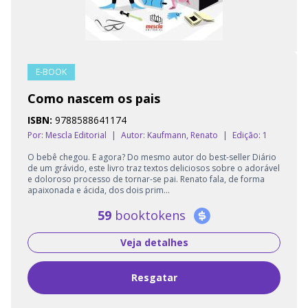
E-BOOK
Como nascem os pais
ISBN:
9788588641174
Por: Mescla Editorial
|
Autor:
Kaufmann, Renato
|
Edição: 1
O bebê chegou. E agora? Do mesmo autor do best-seller Diário
de um grávido, este livro traz textos deliciosos sobre o adorável
e doloroso processo de tornar-se pai. Renato fala, de forma
apaixonada e ácida, dos dois prim...
59
booktokens
Veja detalhes
Resgatar