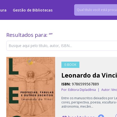
tura
Gestão de Bibliotecas
Resultados para: “
”
E-BOOK
Leonardo da Vinc
ISBN:
9786599567889
Por: Editora Dipladênia
|
Autor:
Vin
Entre os manuscritos deixados por L
cores, perspectiva, poesia, escultur
astronomia, mecâni...