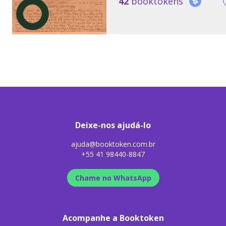
42
booktokens
Deixe-nos ajudá-lo
ajuda@booktoken.com.br
+55 41 98440-8847
Chame no WhatsApp
Acompanhe a Booktoken