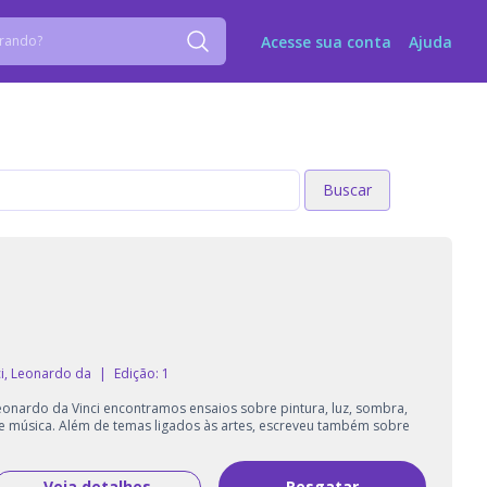
Acesse sua conta
Ajuda
Buscar
Buscar
i
ci, Leonardo da
|
Edição: 1
eonardo da Vinci encontramos ensaios sobre pintura, luz, sombra,
a e música. Além de temas ligados às artes, escreveu também sobre
Veja detalhes
Resgatar