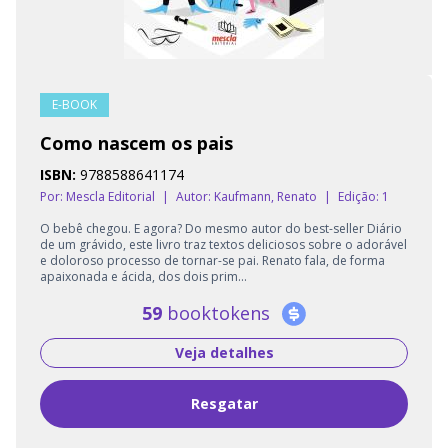
E-BOOK
Como nascem os pais
ISBN:
9788588641174
Por: Mescla Editorial
|
Autor:
Kaufmann, Renato
|
Edição: 1
O bebê chegou. E agora? Do mesmo autor do best-seller Diário
de um grávido, este livro traz textos deliciosos sobre o adorável
e doloroso processo de tornar-se pai. Renato fala, de forma
apaixonada e ácida, dos dois prim...
59
booktokens
Veja detalhes
Resgatar