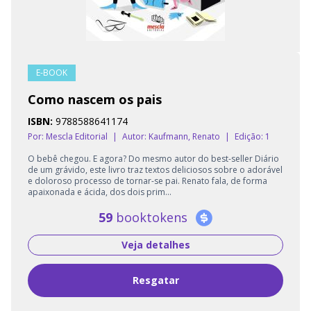
E-BOOK
Como nascem os pais
ISBN:
9788588641174
Por: Mescla Editorial
|
Autor:
Kaufmann, Renato
|
Edição: 1
O bebê chegou. E agora? Do mesmo autor do best-seller Diário
de um grávido, este livro traz textos deliciosos sobre o adorável
e doloroso processo de tornar-se pai. Renato fala, de forma
apaixonada e ácida, dos dois prim...
59
booktokens
Veja detalhes
Resgatar