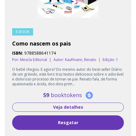
E-BOOK
Como nascem os pais
ISBN:
9788588641174
Por: Mescla Editorial
|
Autor:
Kaufmann, Renato
|
Edição: 1
O bebê chegou. E agora? Do mesmo autor do best-seller Diário
de um grávido, este livro traz textos deliciosos sobre o adorável
e doloroso processo de tornar-se pai. Renato fala, de forma
apaixonada e ácida, dos dois prim...
59
booktokens
Veja detalhes
Resgatar