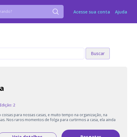
Acesse sua conta
Ajuda
Buscar
Buscar
ta
Edição: 2
coisas para nossas casas, e muito tempo na organização, na
as. Nos raros momentos de folga para curtirmos a casa, ela ainda
Veja detalhes
Resgatar