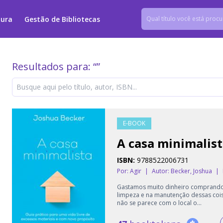
tura
Gestão de Bibliotecas
Resultados para: “
”
E-BOOK
A casa minimalis
ISBN:
9788522006731
Por: Agir
|
Autor:
Becker, Joshua
|
Gastamos muito dinheiro comprando 
limpeza e na manutenção dessas cois
não se parece com o local o...