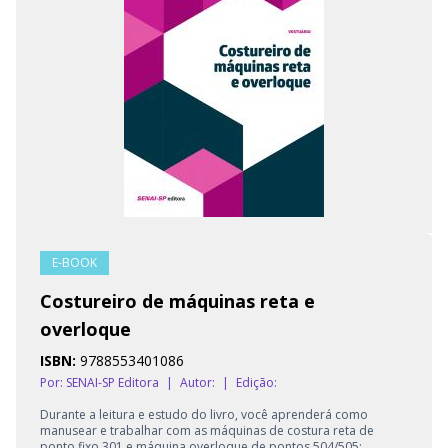
E-BOOK
Costureiro de máquinas reta e
overloque
ISBN:
9788553401086
Por: SENAI-SP Editora
|
Autor:
|
Edição:
Durante a leitura e estudo do livro, você aprenderá como
manusear e trabalhar com as máquinas de costura reta de
ponto fixo 301 e máquina overloque de pontos 504/505: