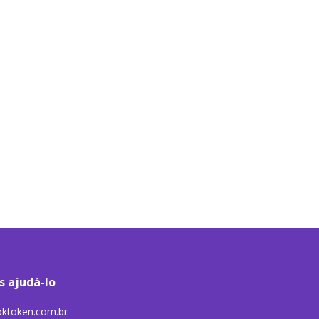
s ajudá-lo
ktoken.com.br