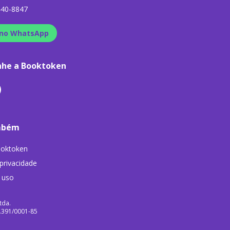
440-8847
no WhatsApp
he a Booktoken
mbém
ooktoken
 privacidade
 uso
tda.
9.391/0001-85