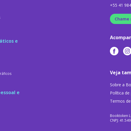
+55 41 98
s
Chame 
Acompan
áticos e
Veja ta
ráficos
Sobre a B
essoal e
Política de
Termos de
Booktoken L
CNPJ: 41.54