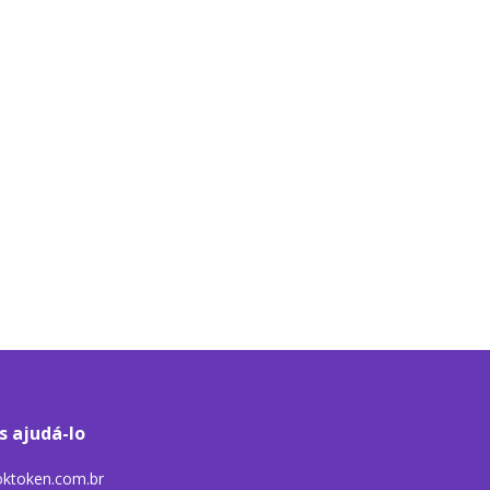
s ajudá-lo
ktoken.com.br