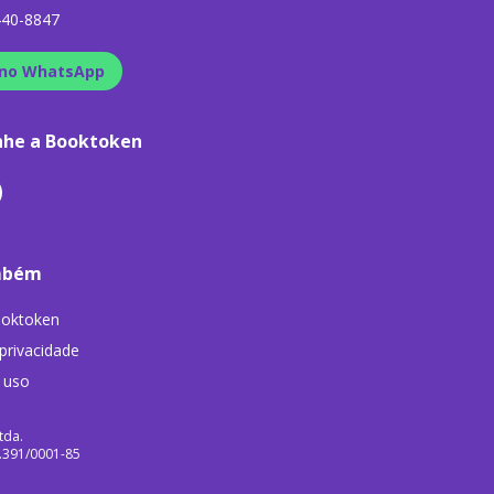
440-8847
no WhatsApp
he a Booktoken
mbém
ooktoken
 privacidade
 uso
tda.
9.391/0001-85