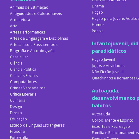
Drama
Animais de Estimação
Ficção
Antiguidades e Colecionáveis
Ficção para Jovens Adulto
Arquitetura
Humor
Arte
Poesia
Artes Performáticas
Artes da Linguagem e Disciplinas
Infantojuvenil, did
Artesanato e Passatempos
paradidáticos
Biografia e Autobiografia
Casa e Lar
Ficção Juvenil
Ciência
Jogos e Atividades
Ciência Política
Não Ficção Juvenil
Ciências Sociais
Quadrinhos e Romances G
Computadores
Crimes Verdadeiros
Autoajuda,
Crítica Literária
desenvolvimento p
Culinária
hábitos
Design
Direito
Autoajuda
Educação
Corpo, Mente e Espírito
Estudo de Línguas Estrangeiras
Esportes e Recreação
Filosofia
Família e Relacionamentos
Fotografia
Saúde e Fitness