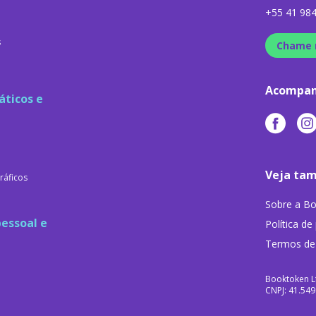
+55 41 98
s
Chame 
Acompan
áticos e
Veja ta
ráficos
Sobre a B
essoal e
Política de
Termos de
Booktoken L
CNPJ: 41.54