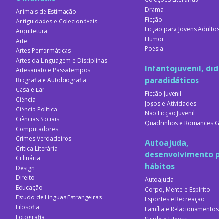
Drama
Animais de Estimação
Ficção
Antiguidades e Colecionáveis
Ficção para Jovens Adulto
Arquitetura
Humor
Arte
Poesia
Artes Performáticas
Artes da Linguagem e Disciplinas
Infantojuvenil, did
Artesanato e Passatempos
paradidáticos
Biografia e Autobiografia
Casa e Lar
Ficção Juvenil
Ciência
Jogos e Atividades
Ciência Política
Não Ficção Juvenil
Ciências Sociais
Quadrinhos e Romances G
Computadores
Crimes Verdadeiros
Autoajuda,
Crítica Literária
desenvolvimento p
Culinária
hábitos
Design
Direito
Autoajuda
Educação
Corpo, Mente e Espírito
Estudo de Línguas Estrangeiras
Esportes e Recreação
Filosofia
Família e Relacionamentos
Fotografia
Saúde e Fitness