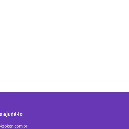
s ajudá-lo
ktoken.com.br