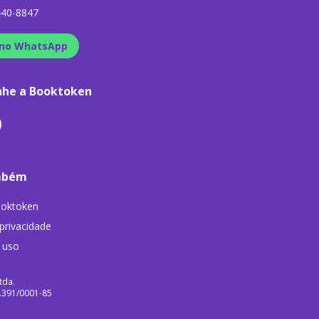
440-8847
no WhatsApp
he a Booktoken
mbém
ooktoken
 privacidade
 uso
tda.
9.391/0001-85