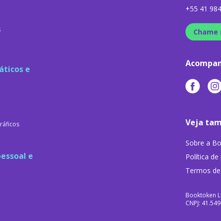
+55 41 98
s
Chame 
Acompan
áticos e
Veja ta
ráficos
Sobre a B
essoal e
Política de
Termos de
Booktoken L
CNPJ: 41.54