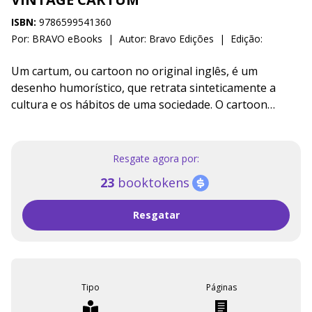
ISBN:
9786599541360
Por: BRAVO eBooks
|
Autor:
Bravo Edições
|
Edição:
Um cartum, ou cartoon no original inglês, é um
desenho humorístico, que retrata sinteticamente a
cultura e os hábitos de uma sociedade. O cartoon
mostra algo que envolve o dia a dia das pessoas de
uma forma crítica, irônica, divertida, ou uma mistura
disso tudo. Vintage Cartoon é uma seleção criteriosa de
Resgate agora por:
cartuns clássicos voltados ao público adulto. Os 41
23
booktokens
cartuns que compõem esta obra mostram situações e
comportamentos relacionados ao erotismo presentes
Resgatar
em nosso cotidiano que divertem o leitor mostrando
engraçadíssimas situações de cunho erótico que
permeiam cada vez mais nossa sociedade.
Tipo
Páginas