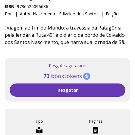
ISBN:
9786525096636
Por:
|
Autor:
Nascimento, Edivaldo dos Santos
|
Edição: 1
"Viagem ao Fim do Mundo: a travessia da Patagônia
pela lendária Ruta 40" é o diário de bordo de Edivaldo
dos Santos Nascimento, que narra sua jornada de São
Paulo a Ushuaia. Acompanhado por seus amigos
Simone e Plínio, o trio de professores cinquentões,
inspirado por Jack Kerouac, embarca em uma aventura
Resgate agora por:
de 30 dias a bordo de uma Mitsubishi Pajero Full 2011.
73
booktokens
A viagem, no entanto, substitui o excesso da Geração
Beat por companheirismo e desafios práticos. A
Resgatar
narrativa detalha as experiências na estrada, desde
frustrações com a burocracia na fronteira até
percalços, como uma tempestade de granizo na Ruta
40 e um pneu furado consertado por um policial de
folga. A obra destaca a Patagônia como protagonista,
Tipo
Páginas
descrevendo sua natureza avassaladora, como o som