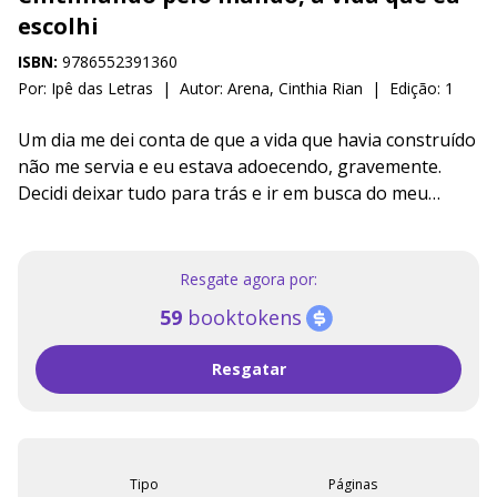
escolhi
ISBN:
9786552391360
Por: Ipê das Letras
|
Autor:
Arena, Cinthia Rian
|
Edição: 1
Um dia me dei conta de que a vida que havia construído
não me servia e eu estava adoecendo, gravemente.
Decidi deixar tudo para trás e ir em busca do meu
sonho de viver na Europa e explorar o mundo. Viajando
pelo globo, viajei em mim e ora me encantei, ora me
assustei com as várias facetas que encarei. Nessa
Resgate agora por:
trajetória, encontrei várias curas, aprendi mais sobre
59
booktokens
mim e sobre a vida e imergi na estrada da manifestação
e de como criamos nossa própria realidade através das
Resgatar
nossas escolhas diariamente. Assim, sob um olhar leve
e divertido, enquanto passeio pelo mundo, compartilho
meus aprendizados de que somos pura energia e como
a maneira que pensamos e sentimos afeta diretamente
a vida que escolhemos viver. E da forma como vejo, a
Tipo
Páginas