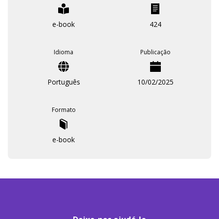
vida é uma escolha e é nossa responsabilidade criá-la
da maneira que desejamos, não importa o tamanho do
e-book
424
seu sonho.
Idioma
Publicação
Português
10/02/2025
Formato
e-book