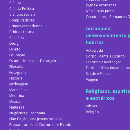
Ciência
Jogos e Atividades
Ciência Política
Não Ficção Juvenil
Ciências Sociais
Quadrinhos e Romances G
Computadores
Crimes Verdadeiros
Autoajuda,
Crítica Literária
desenvolvimento p
Culinária
hábitos
Design
Direito
Autoajuda
Educação
Corpo, Mente e Espírito
Estudo de Línguas Estrangeiras
Esportes e Recreação
Filosofia
Família e Relacionamentos
Fotografia
Saúde e Fitness
História
Viagem
Jardinagem
Matemática
Religiosos, espirit
Medicina
e esotéricos
Música
Bíblias
Natureza
Religião
Negócios e Economia
Não Ficção para Jovens Adultos
Preparatórios de Concursos e Estudos