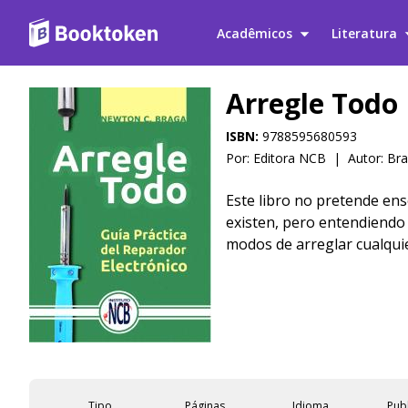
Acadêmicos
Literatura
Arregle Todo
ISBN:
9788595680593
Por: Editora NCB
|
Autor:
Bra
Este libro no pretende ens
existen, pero entendiendo
modos de arreglar cualquier
pretencioso de "arreglar t
principalmente electrónica
gran utilidad. Si bien los
reparación por la tecnolog
requieren máquinas para 
defecto es simple y no req
busca justamente este tipo
Tipo
Páginas
Idioma
Pub