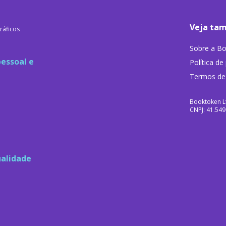
Veja ta
ráficos
Sobre a B
essoal e
Política de
Termos de
Booktoken L
CNPJ: 41.54
ualidade