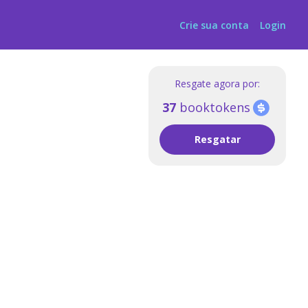
Crie sua conta
Login
Resgate agora por:
37
booktokens
Resgatar