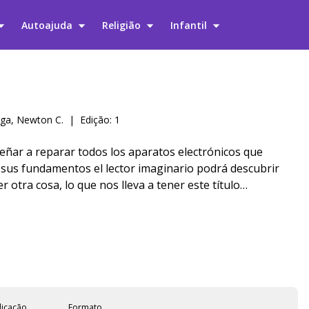
Autoajuda
Religião
Infantil
ga, Newton C.
|
Edição: 1
eñar a reparar todos los aparatos electrónicos que
 sus fundamentos el lector imaginario podrá descubrir
 otra cosa, lo que nos lleva a tener este título
odo". Para los que gustan de arreglar las cosas,
s de su casa, lo que enseñamos en este libro puede ser de
 aparatos modernos imponen una cierta dificultad de
ía que usan (placas SMD y otras tecnologías que
reparar) hay muchas cosas que puede hacerse cuando el
uiere del reparador conocimientos profundos. Este libro
 de persona: que le gusta reparar, tiene habilidad para
licação
Formato