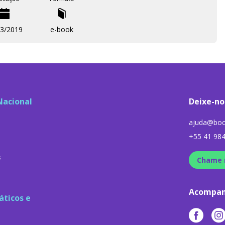
ocimiento profundo de la electrónica. Para él describimos
ue pueden ser reparados, las herramientas y
ar y cómo descubrir lo que pasa con aquella vieja radio
03/2019
e-book
o moderno que no se conecta, un altavoz que no habla o
 Una guía que seguramente va a despertar la curiosidad de
miento perfeccionado, podrán convertirse en técnicos
Nacional
Deixe-no
ajuda@boo
+55 41 98
s
Chame 
Acompan
áticos e