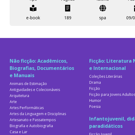
ello, pero no tiene un con
los principales defectos q
e-book
189
procedimientos que debe us
spa
09/
que no funciona, un equip
cosas simples como tales.
muchos que, con el conoci
profesionales.
Não ficção: Acadêmicos,
Ficção: Literatura 
Biografias, Documentários
e Internacional
e Manuais
Coleções Literárias
Drama
Animais de Estimação
Ficção
Antiguidades e Colecionáveis
Ficção para Jovens Adulto
Arquitetura
Humor
Arte
Poesia
Artes Performáticas
Artes da Linguagem e Disciplinas
Infantojuvenil, did
Artesanato e Passatempos
paradidáticos
Biografia e Autobiografia
Casa e Lar
Ficção Juvenil