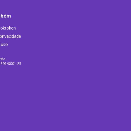
mbém
ooktoken
 privacidade
 uso
tda.
9.391/0001-85